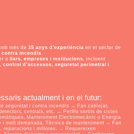
 amb més de
35 anys d’experiència
en el sector de
ó contra incendis
.
er a
llars, empreses i institucions
, incloent
, control d’accessos, seguretat perimetral i
ssaris actualment i en el futur:
de seguretat i contra incendis → Fan cablejat,
ectors, centrals, etc. → Perfils sortits de cicles
utomàtiques, Manteniment Electromecànic o Energia
ble i molt demanada. Tècnics de manteniment → Fan
s, reparacions i millores. → Requereixen
t. Tècnics d’alarma i connectivitat → Configuren