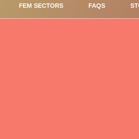
FEM SECTORS
FAQS
ST