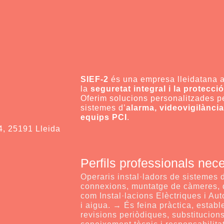
SIEF-2
és una empresa lleidatana
la
seguretat integral i la protecci
Oferim solucions personalitzades p
sistemes d’
alarma, videovigilància
equips PCI
.
4, 25191 Lleida
Perfils professionals nece
Operaris instal·ladors de sistemes 
connexions, muntatge de càmeres, det
com Instal·lacions Elèctriques i A
i aigua. → És feina pràctica, esta
revisions periòdiques, substitucion
coneixement tècnic i responsabilita