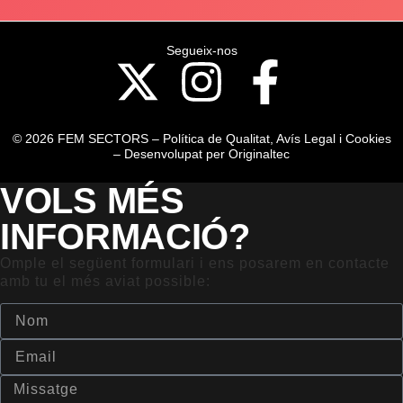
Segueix-nos
© 2026 FEM SECTORS –
Política de Qualitat
,
Avís Legal i Cookies
– Desenvolupat per
Originaltec
VOLS MÉS
INFORMACIÓ?
Omple el següent formulari i ens posarem en contacte
amb tu el més aviat possible: