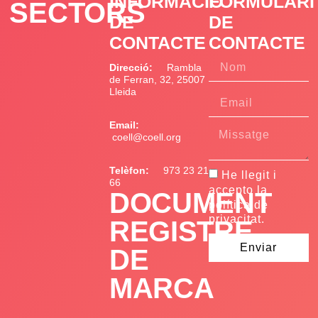
INFORMACIÓ
FORMULARI
SECTORS
DE
DE
CONTACTE
CONTACTE
Direcció:
Rambla
de Ferran, 32, 25007
Lleida
Email:
coell@coell.org
Telèfon:
973 23 21
He llegit i
66
accepto la
DOCUMENT
política de
privacitat.
REGISTRE
Enviar
DE
MARCA